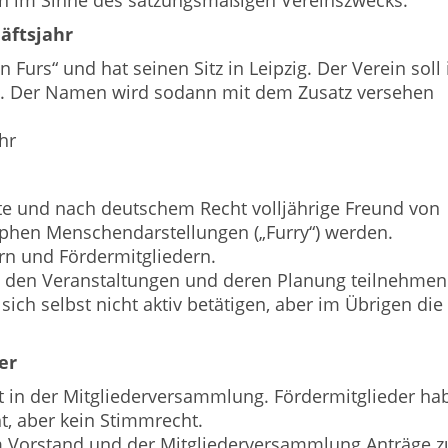
en im Sinne des satzungsmäßigen Vereinszwecks.
äftsjahr
Furs“ und hat seinen Sitz in Leipzig. Der Verein soll 
n. Der Namen wird sodann mit dem Zusatz versehen
hr
te und nach deutschem Recht volljährige Freund von
phen Menschendarstellungen („Furry“) werden.
ern und Fördermitgliedern.
 an den Veranstaltungen und deren Planung teilnehmen
 sich selbst nicht aktiv betätigen, aber im Übrigen die
er
t in der Mitgliederversammlung. Fördermitglieder ha
t, aber kein Stimmrecht.
em Vorstand und der Mitgliederversammlung Anträge z