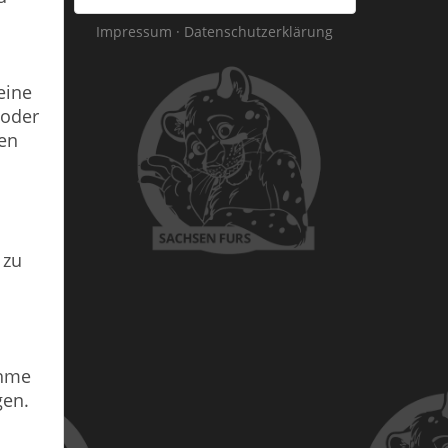
Impressum
·
Datenschutzerklärung
eine
 oder
den
 zu
ahme
gen.