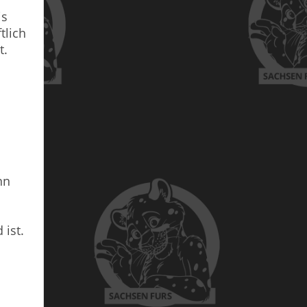
is
tlich
t.
nn
 ist.