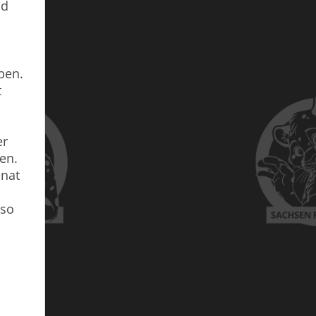
nd
ben.
t
er
en.
onat
 so
.