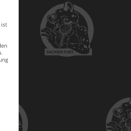
ist
den
n.
tung