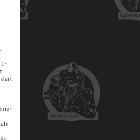
.
 Er
t
klärt
einer
zahl
t
die