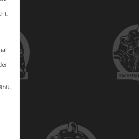
ht,
mal
der
ählt.