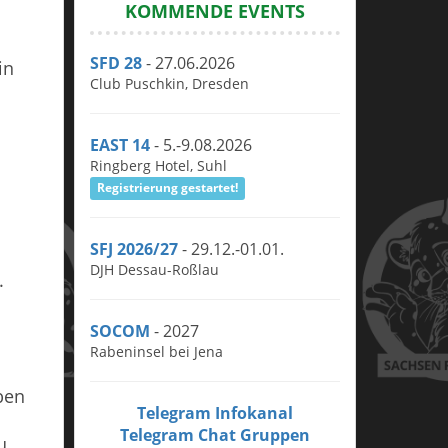
KOMMENDE EVENTS
SFD 28
- 27.06.2026
in
Club Puschkin, Dresden
EAST 14
- 5.-9.08.2026
Ringberg Hotel, Suhl
Registrierung gestartet!
SFJ 2026/27
- 29.12.-01.01.
DJH Dessau-Roßlau
.
SOCOM
- 2027
Rabeninsel bei Jena
ben
Telegram Infokanal
Telegram Chat Gruppen
u