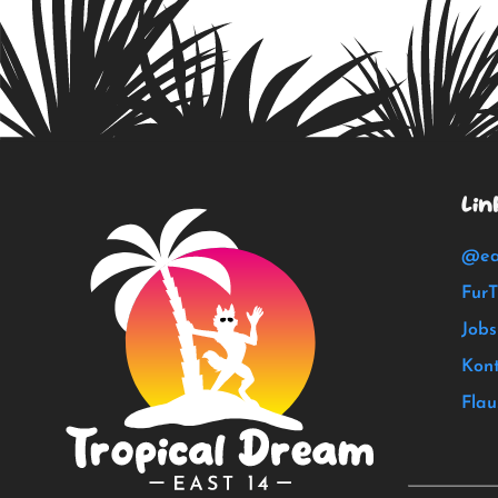
Lin
@ea
FurT
Jobs
Kont
Flau