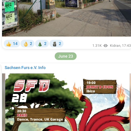
🎄
🗿
14
2
2
2

👌
1.31K
Kidran
,
17:43
June 23
Sachsen Furs e.V. Info