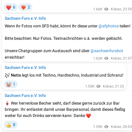
❤
6
2
‍🔥
1.66K
Kidran
,
22:55
Sachsen Furs e.V. Info
Wenn ihr Fotos vom SFD habt, könnt ihr diese unter
@sfphotos
teilen!
Bitte beachten: Nur Fotos. Textnachrichten o.ä. werden gelöscht.
Unsere Chatgruppen zum Austausch sind über
@sachsenfursbot
erreichbar!
1.62K
Kidran
,
21:57
Sachsen Furs e.V. Info

Netis
legt los mit Techno, Hardtechno, Industrial und Schranz!

1
1.55K
Kidran
,
21:25
Sachsen Furs e.V. Info

Wer herrenlose Becher sieht, darf diese gerne zurück zur Bar
bringen. Ihr entlastet damit unser Barpersonal, damit dieses fleißig
weiter für euch Drinks servieren kann. Danke
❤️
8

1.55K
Kidran
,
20:03