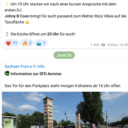
✨
Um 19 Uhr starten wir nach einer kurzen Ansprache mit dem
ersten DJ:
Johny B Coon
bringt für euch passend zum Wetter Ibiza Vibes auf die
☀️
Tanzfläche

Die Küche öffnet um
20 Uhr
für euch!
❤
🔥
🐳
11
2
1
1.46K
Kidran
,
16:49
June 26
Sachsen Furs e.V. Info

Information zur SFD Anreise
Das Tor für den Parkplatz steht morgen frühstens ab 16 Uhr offen.