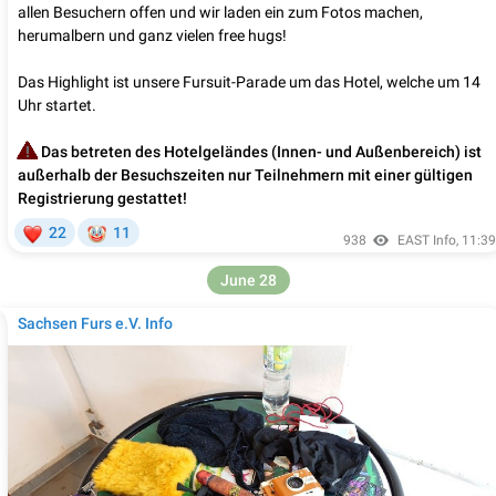
allen Besuchern offen und wir laden ein zum Fotos machen,
herumalbern und ganz vielen free hugs!
Das Highlight ist unsere Fursuit-Parade um das Hotel, welche um 14
Uhr startet.
️
Das betreten des Hotelgeländes (Innen- und Außenbereich) ist
außerhalb der Besuchszeiten nur Teilnehmern mit einer gültigen
Registrierung gestattet!
❤
🤡
22
11
938
EAST Info
,
11:39
June 28
Sachsen Furs e.V. Info