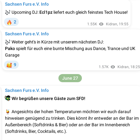
Sachsen Furs e.V. Info

Upcoming DJ:
Ecl1pz
liefert euch gleich feinstes Tech House!

2
1.55K
Kidran
,
19:55
Sachsen Furs e.V. Info

Weiter geht's in Kürze mit unserem nächsten DJ:
Pako
spielt für euch eine bunte Mischung aus Dance, Trance und UK
Garage

9
1.57K
Kidran
,
18:25
June 27
Sachsen Furs e.V. Info

Wir begrüßen unsere Gäste zum SFD!

Angesichts der hohen Temperaturen möchten wir euch darauf
hinweisen genügend zu trinken. Dies könnt ihr entweder an der Bar im
Außenbereich (Softdrinks & Bier) oder an der Bar im Innenbereich
(Softdrinks, Bier, Cocktails, etc.).