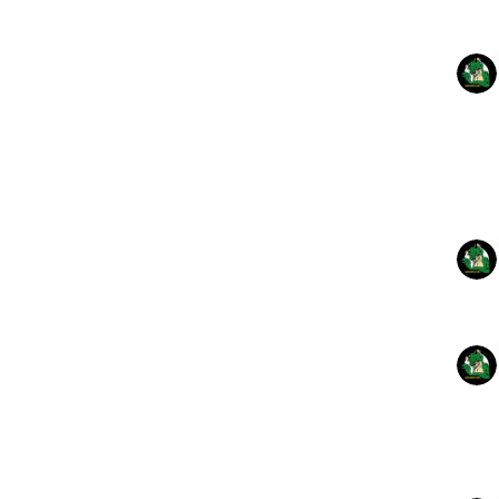
❤



